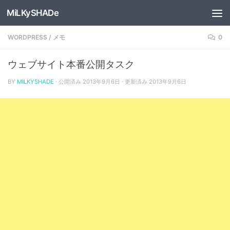
MiLKySHADe
コンテンツへスキップ
WORDPRESS
/
メモ
0
ウェブサイト本番公開タスク
BY
MILKYSHADE
· 公開済み
2013年9月6日
· 更新済み
2013年9月6日